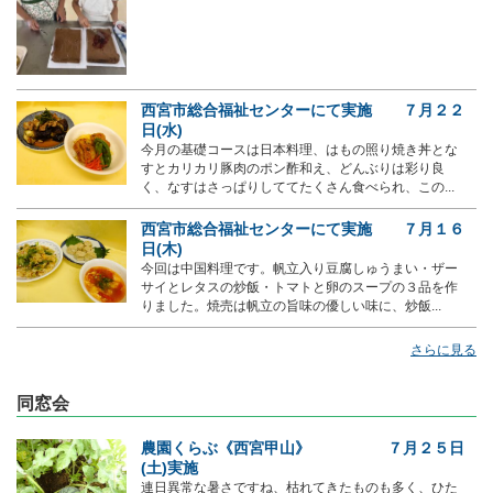
西宮市総合福祉センターにて実施 ７月２２
日(水)
今月の基礎コースは日本料理、はもの照り焼き丼とな
すとカリカリ豚肉のポン酢和え、どんぶりは彩り良
く、なすはさっぱりしててたくさん食べられ、この...
西宮市総合福祉センターにて実施 ７月１６
日(木)
今回は中国料理です。帆立入り豆腐しゅうまい・ザー
サイとレタスの炒飯・トマトと卵のスープの３品を作
りました。焼売は帆立の旨味の優しい味に、炒飯...
さらに見る
同窓会
農園くらぶ《西宮甲山》 ７月２５日
(土)実施
連日異常な暑さですね、枯れてきたものも多く、ひた