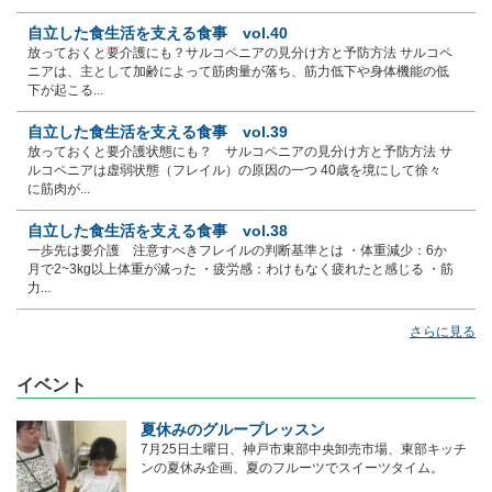
自立した食生活を支える食事 vol.40
放っておくと要介護にも？サルコペニアの見分け方と予防方法 サルコペ
ニアは、主として加齢によって筋肉量が落ち、筋力低下や身体機能の低
下が起こる...
自立した食生活を支える食事 vol.39
放っておくと要介護状態にも？ サルコペニアの見分け方と予防方法 サ
ルコペニアは虚弱状態（フレイル）の原因の一つ 40歳を境にして徐々
に筋肉が...
自立した食生活を支える食事 vol.38
一歩先は要介護 注意すべきフレイルの判断基準とは ・体重減少：6か
月で2~3kg以上体重が減った ・疲労感：わけもなく疲れたと感じる ・筋
力...
さらに見る
イベント
夏休みのグループレッスン
7月25日土曜日、神戸市東部中央卸売市場、東部キッチ
ンの夏休み企画、夏のフルーツでスイーツタイム。