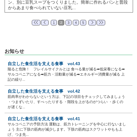
ン、別に豆乳スープをつくりました。簡単に作れるパンと普段
からあまり食べられていない豆乳...
1
2
3
4
5
お知らせ
自立した食生活を支える食事 vol.43
陥ると危険！ フレイルサイクルとは 食べる量が減る➡低栄養になる➡
サルコペニアになる➡筋力・活動量が減る➡エネルギー消費量が減る 上
記の繰り...
自立した食生活を支える食事 vol.42
筋肉率がわからないという方は、下記の項目をチェックしてみましょう
・つまずいたり、すべったりする ・階段を上がるのがつらい ・歩くの
が遅くな...
自立した食生活を支える食事 vol.41
サルコペニアの予防方法 運動は、筋力トレーニングを中心に行ないまし
ょう 主に下肢の筋肉が減少します。下肢の筋肉はスクワットやもも上
げ、つま先...