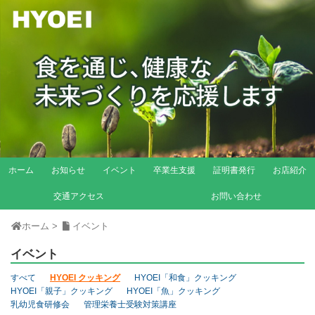
ホーム
お知らせ
イベント
卒業生支援
証明書発行
お店紹介
交通アクセス
お問い合わせ
ホーム
>
イベント
イベント
すべて
HYOEI クッキング
HYOEI「和食」クッキング
HYOEI「親子」クッキング
HYOEI「魚」クッキング
乳幼児食研修会
管理栄養士受験対策講座