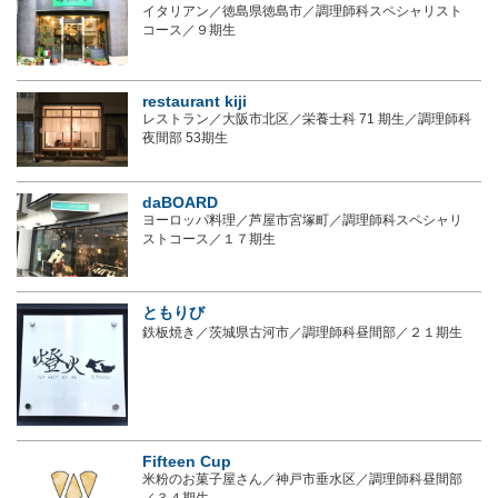
イタリアン／徳島県徳島市／調理師科スペシャリスト
コース／９期生
restaurant kiji
レストラン／大阪市北区／栄養士科 71 期生／調理師科
夜間部 53期生
daBOARD
ヨーロッパ料理／芦屋市宮塚町／調理師科スペシャリ
ストコース／１７期生
ともりび
鉄板焼き／茨城県古河市／調理師科昼間部／２１期生
Fifteen Cup
米粉のお菓子屋さん／神戸市垂水区／調理師科昼間部
／３４期生