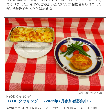
つくりました。初めてご参加いただいた方も数名おられました
が、❝自分で作ったとは思えな...
2026/04/28 07:26
HYOEI クッキング
HYOEIクッキング ～2026年7月参加者募集中～
2026年７月 ２ 日(木)・１６日(木) １０時～ ＆ １４時