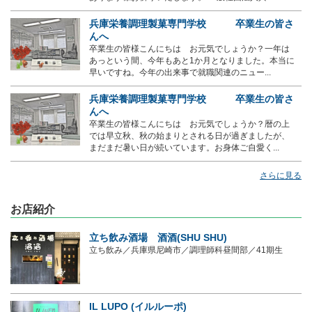
兵庫栄養調理製菓専門学校 卒業生の皆さ
んへ
卒業生の皆様こんにちは お元気でしょうか？一年は
あっという間、今年もあと1か月となりました。本当に
早いですね。今年の出来事で就職関連のニュー...
兵庫栄養調理製菓専門学校 卒業生の皆さ
んへ
卒業生の皆様こんにちは お元気でしょうか？暦の上
では早立秋、秋の始まりとされる日が過ぎましたが、
まだまだ暑い日が続いています。お身体ご自愛く...
さらに見る
お店紹介
立ち飲み酒場 酒酒(SHU SHU)
立ち飲み／兵庫県尼崎市／調理師科昼間部／41期生
IL LUPO (イルルーポ)