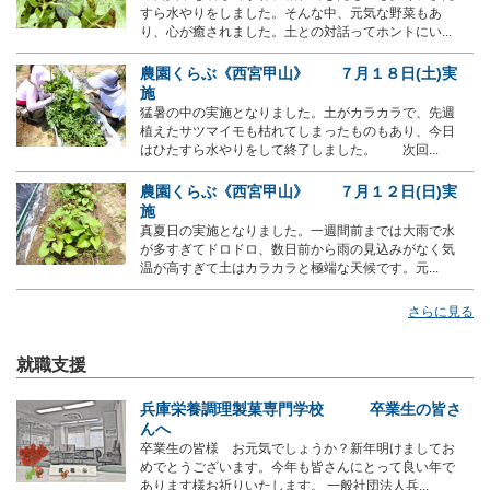
すら水やりをしました。そんな中、元気な野菜もあ
り、心が癒されました。土との対話ってホントにい...
農園くらぶ《西宮甲山》 ７月１８日(土)実
施
猛暑の中の実施となりました。土がカラカラで、先週
植えたサツマイモも枯れてしまったものもあり、今日
はひたすら水やりをして終了しました。 次回...
農園くらぶ《西宮甲山》 ７月１２日(日)実
施
真夏日の実施となりました。一週間前までは大雨で水
が多すぎてドロドロ、数日前から雨の見込みがなく気
温が高すぎて土はカラカラと極端な天候です。元...
さらに見る
就職支援
兵庫栄養調理製菓専門学校 卒業生の皆さ
んへ
卒業生の皆様 お元気でしょうか？新年明けましてお
めでとうございます。今年も皆さんにとって良い年で
あります様お祈りいたします。 一般社団法人兵...