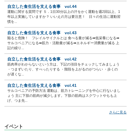
自立した食生活を支える食事 vol.44
運動に関する質問です ５．1日30分以上の汗をかく運動を週2回以上、1
年以上実施していますか？ いいえの方は要注意！ 日々の生活に運動習
慣を...
自立した食生活を支える食事 vol.43
陥ると危険！ フレイルサイクルとは 食べる量が減る➡低栄養になる➡
サルコペニアになる➡筋力・活動量が減る➡エネルギー消費量が減る 上
記の繰り...
自立した食生活を支える食事 vol.42
筋肉率がわからないという方は、下記の項目をチェックしてみましょう
・つまずいたり、すべったりする ・階段を上がるのがつらい ・歩くの
が遅くな...
自立した食生活を支える食事 vol.41
サルコペニアの予防方法 運動は、筋力トレーニングを中心に行ないまし
ょう 主に下肢の筋肉が減少します。下肢の筋肉はスクワットやもも上
げ、つま先...
さらに見る
イベント