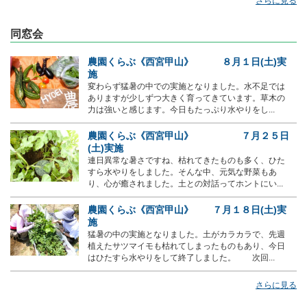
さらに見る
同窓会
農園くらぶ《西宮甲山》 ８月１日(土)実
施
変わらず猛暑の中での実施となりました。水不足では
ありますが少しずつ大きく育ってきています。草木の
力は強いと感じます。今日もたっぷり水やりをし...
農園くらぶ《西宮甲山》 ７月２５日
(土)実施
連日異常な暑さですね、枯れてきたものも多く、ひた
すら水やりをしました。そんな中、元気な野菜もあ
り、心が癒されました。土との対話ってホントにい...
農園くらぶ《西宮甲山》 ７月１８日(土)実
施
猛暑の中の実施となりました。土がカラカラで、先週
植えたサツマイモも枯れてしまったものもあり、今日
はひたすら水やりをして終了しました。 次回...
さらに見る