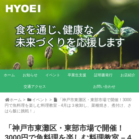
ホーム
お知らせ
イベント
卒業生支援
証明書発行
お店紹介
交通アクセス
お問い合わせ
ホーム
>
イベント
>
「神戸市東灘区・東部市場で開催！3000
円で魚料理を楽しむ料理教室 - 4月は３枚卸し、菜種焼き、煮付け、さ
はら飯に挑戦！」
「神戸市東灘区・東部市場で開催！
3000円で魚料理を楽しむ料理教室 – 4