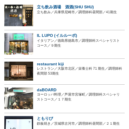
立ち飲み酒場 酒酒(SHU SHU)
立ち飲み／兵庫県尼崎市／調理師科昼間部／41期生
IL LUPO (イルルーポ)
イタリアン／徳島県徳島市／調理師科スペシャリスト
コース／９期生
restaurant kiji
レストラン／大阪市北区／栄養士科 71 期生／調理師科
夜間部 53期生
daBOARD
ヨーロッパ料理／芦屋市宮塚町／調理師科スペシャリ
ストコース／１７期生
ともりび
鉄板焼き／茨城県古河市／調理師科昼間部／２１期生