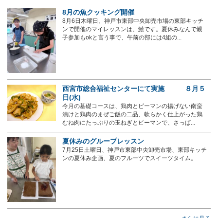
8月の魚クッキング開催
8月6日木曜日、神戸市東部中央卸売市場の東部キッチ
ンで開催のマイレッスンは、鱚です。夏休みなんで親
子参加もokと言う事で、午前の部には4組の...
西宮市総合福祉センターにて実施 ８月５
日(水)
今月の基礎コースは、鶏肉とピーマンの揚げない南蛮
漬けと鶏肉のまぜご飯の二品、軟らかく仕上がった鶏
むね肉にたっぷりの玉ねぎとピーマンで、さっぱ...
夏休みのグループレッスン
7月25日土曜日、神戸市東部中央卸売市場、東部キッチ
ンの夏休み企画、夏のフルーツでスイーツタイム。