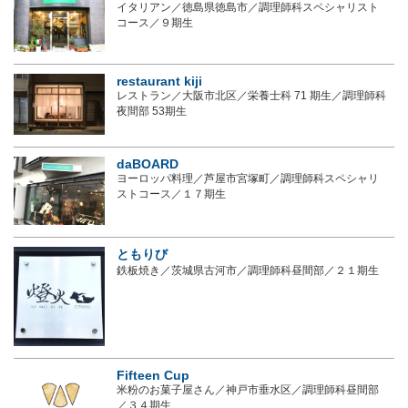
イタリアン／徳島県徳島市／調理師科スペシャリスト
コース／９期生
restaurant kiji
レストラン／大阪市北区／栄養士科 71 期生／調理師科
夜間部 53期生
daBOARD
ヨーロッパ料理／芦屋市宮塚町／調理師科スペシャリ
ストコース／１７期生
ともりび
鉄板焼き／茨城県古河市／調理師科昼間部／２１期生
Fifteen Cup
米粉のお菓子屋さん／神戸市垂水区／調理師科昼間部
／３４期生