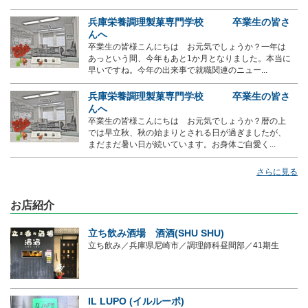
兵庫栄養調理製菓専門学校 卒業生の皆さ
んへ
卒業生の皆様こんにちは お元気でしょうか？一年は
あっという間、今年もあと1か月となりました。本当に
早いですね。今年の出来事で就職関連のニュー...
兵庫栄養調理製菓専門学校 卒業生の皆さ
んへ
卒業生の皆様こんにちは お元気でしょうか？暦の上
では早立秋、秋の始まりとされる日が過ぎましたが、
まだまだ暑い日が続いています。お身体ご自愛く...
さらに見る
お店紹介
立ち飲み酒場 酒酒(SHU SHU)
立ち飲み／兵庫県尼崎市／調理師科昼間部／41期生
IL LUPO (イルルーポ)