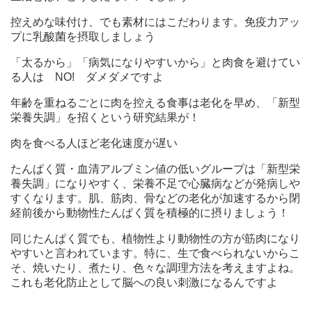
控えめな味付け、でも素材にはこだわります。免疫力アッ
プに乳酸菌を摂取しましょう
「太るから」「病気になりやすいから」と肉食を避けてい
る人は NO! ダメダメですよ
年齢を重ねるごとに肉を控える食事は老化を早め、「新型
栄養失調」を招くという研究結果が！
肉を食べる人ほど老化速度が遅い
たんぱく質・血清アルブミン値の低いグループは「新型栄
養失調」になりやすく、栄養不足で心臓病などが発病しや
すくなります。肌、筋肉、骨などの老化が加速するから閉
経前後から動物性たんぱく質を積極的に摂りましょう！
同じたんぱく質でも、植物性より動物性の方が筋肉になり
やすいと言われています。特に、生で食べられないからこ
そ、焼いたり、煮たり、色々な調理方法を考えますよね。
これも老化防止として脳への良い刺激になるんですよ