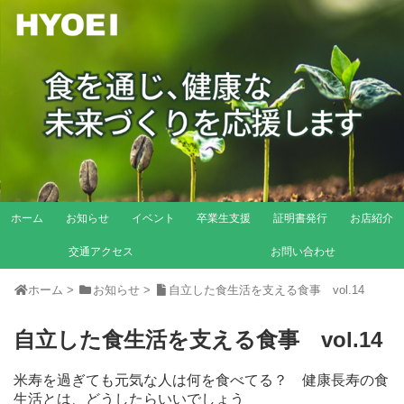
ホーム
お知らせ
イベント
卒業生支援
証明書発行
お店紹介
交通アクセス
お問い合わせ
ホーム
>
お知らせ
>
自立した食生活を支える食事 vol.14
自立した食生活を支える食事 vol.14
米寿を過ぎても元気な人は何を食べてる？ 健康長寿の食
生活とは、どうしたらいいでしょう