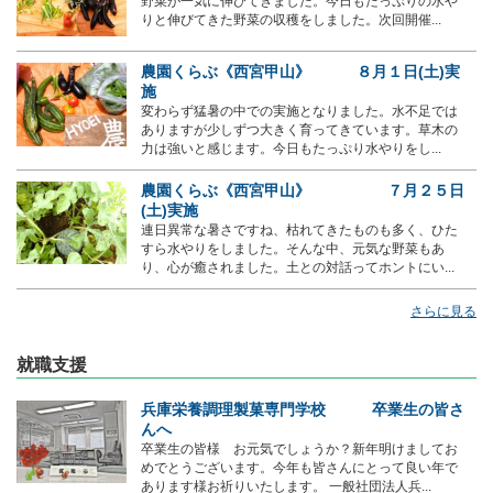
野菜が一気に伸びてきました。今日もたっぷりの水や
りと伸びてきた野菜の収穫をしました。次回開催...
農園くらぶ《西宮甲山》 ８月１日(土)実
施
変わらず猛暑の中での実施となりました。水不足では
ありますが少しずつ大きく育ってきています。草木の
力は強いと感じます。今日もたっぷり水やりをし...
農園くらぶ《西宮甲山》 ７月２５日
(土)実施
連日異常な暑さですね、枯れてきたものも多く、ひた
すら水やりをしました。そんな中、元気な野菜もあ
り、心が癒されました。土との対話ってホントにい...
さらに見る
就職支援
兵庫栄養調理製菓専門学校 卒業生の皆さ
んへ
卒業生の皆様 お元気でしょうか？新年明けましてお
めでとうございます。今年も皆さんにとって良い年で
あります様お祈りいたします。 一般社団法人兵...