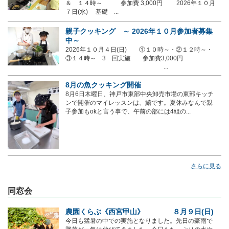
＆ １４時～ 参加費 3,000円 2026年１０月
７日(水) 基礎 ...
親子クッキング ～ 2026年１０月参加者募集
中～
2026年１０月４日(日) ①１０時～・②１２時～・
③１４時～ 3 回実施 参加費3,000円
...
8月の魚クッキング開催
8月6日木曜日、神戸市東部中央卸売市場の東部キッチ
ンで開催のマイレッスンは、鱚です。夏休みなんで親
子参加もokと言う事で、午前の部には4組の...
さらに見る
同窓会
農園くらぶ《西宮甲山》 ８月９日(日)
今日も猛暑の中での実施となりました。先日の豪雨で