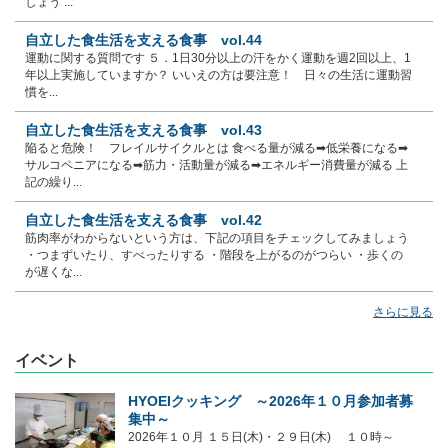
しょう ...
自立した食生活を支える食事 vol.44
運動に関する質問です ５．1日30分以上の汗をかく運動を週2回以上、1
年以上実施していますか？ いいえの方は要注意！ 日々の生活に運動習
慣を...
自立した食生活を支える食事 vol.43
陥ると危険！ フレイルサイクルとは 食べる量が減る➡低栄養になる➡
サルコペニアになる➡筋力・活動量が減る➡エネルギー消費量が減る 上
記の繰り...
自立した食生活を支える食事 vol.42
筋肉率がわからないという方は、下記の項目をチェックしてみましょう
・つまずいたり、すべったりする ・階段を上がるのがつらい ・歩くの
が遅くな...
さらに見る
イベント
HYOEIクッキング ～2026年１０月参加者募
集中～
2026年１０月 １５日(木)・２９日(木) １０時～