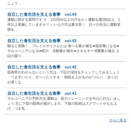
しょう ...
自立した食生活を支える食事 vol.44
運動に関する質問です ５．1日30分以上の汗をかく運動を週2回以上、1
年以上実施していますか？ いいえの方は要注意！ 日々の生活に運動習
慣を...
自立した食生活を支える食事 vol.43
陥ると危険！ フレイルサイクルとは 食べる量が減る➡低栄養になる➡
サルコペニアになる➡筋力・活動量が減る➡エネルギー消費量が減る 上
記の繰り...
自立した食生活を支える食事 vol.42
筋肉率がわからないという方は、下記の項目をチェックしてみましょう
・つまずいたり、すべったりする ・階段を上がるのがつらい ・歩くの
が遅くな...
自立した食生活を支える食事 vol.41
サルコペニアの予防方法 運動は、筋力トレーニングを中心に行ないまし
ょう 主に下肢の筋肉が減少します。下肢の筋肉はスクワットやもも上
げ、つま先...
さらに見る