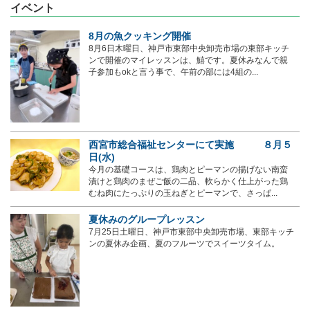
イベント
8月の魚クッキング開催
8月6日木曜日、神戸市東部中央卸売市場の東部キッチ
ンで開催のマイレッスンは、鱚です。夏休みなんで親
子参加もokと言う事で、午前の部には4組の...
西宮市総合福祉センターにて実施 ８月５
日(水)
今月の基礎コースは、鶏肉とピーマンの揚げない南蛮
漬けと鶏肉のまぜご飯の二品、軟らかく仕上がった鶏
むね肉にたっぷりの玉ねぎとピーマンで、さっぱ...
夏休みのグループレッスン
7月25日土曜日、神戸市東部中央卸売市場、東部キッチ
ンの夏休み企画、夏のフルーツでスイーツタイム。