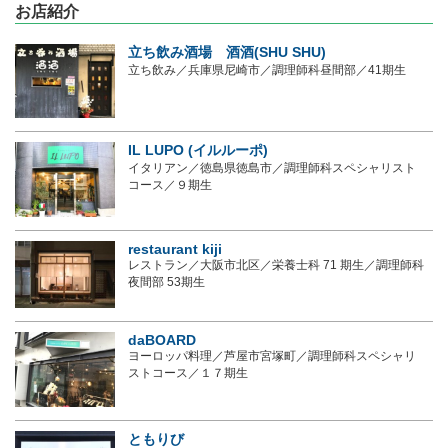
お店紹介
立ち飲み酒場 酒酒(SHU SHU)
立ち飲み／兵庫県尼崎市／調理師科昼間部／41期生
IL LUPO (イルルーポ)
イタリアン／徳島県徳島市／調理師科スペシャリスト
コース／９期生
restaurant kiji
レストラン／大阪市北区／栄養士科 71 期生／調理師科
夜間部 53期生
daBOARD
ヨーロッパ料理／芦屋市宮塚町／調理師科スペシャリ
ストコース／１７期生
ともりび