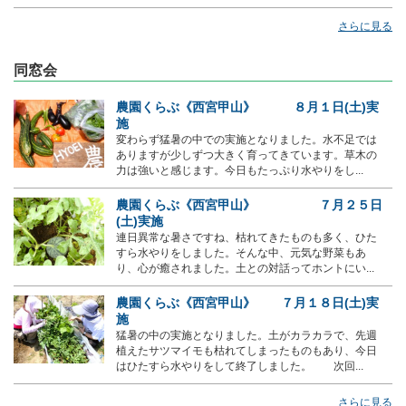
さらに見る
同窓会
農園くらぶ《西宮甲山》 ８月１日(土)実
施
変わらず猛暑の中での実施となりました。水不足では
ありますが少しずつ大きく育ってきています。草木の
力は強いと感じます。今日もたっぷり水やりをし...
農園くらぶ《西宮甲山》 ７月２５日
(土)実施
連日異常な暑さですね、枯れてきたものも多く、ひた
すら水やりをしました。そんな中、元気な野菜もあ
り、心が癒されました。土との対話ってホントにい...
農園くらぶ《西宮甲山》 ７月１８日(土)実
施
猛暑の中の実施となりました。土がカラカラで、先週
植えたサツマイモも枯れてしまったものもあり、今日
はひたすら水やりをして終了しました。 次回...
さらに見る