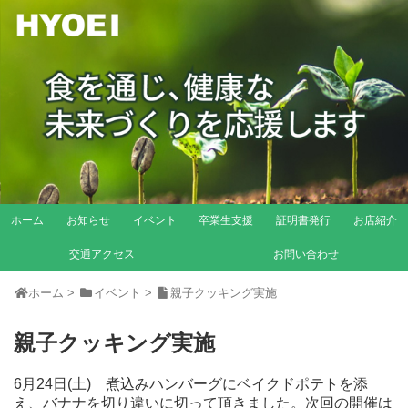
ホーム
お知らせ
イベント
卒業生支援
証明書発行
お店紹介
交通アクセス
お問い合わせ
ホーム
>
イベント
>
親子クッキング実施
親子クッキング実施
6月24日(土) 煮込みハンバーグにベイクドポテトを添
え、バナナを切り違いに切って頂きました。次回の開催は