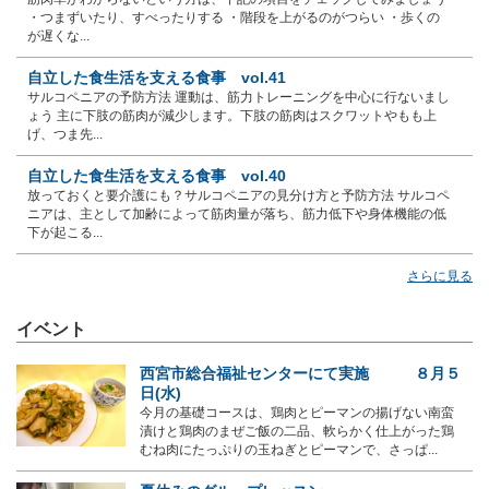
・つまずいたり、すべったりする ・階段を上がるのがつらい ・歩くの
が遅くな...
自立した食生活を支える食事 vol.41
サルコペニアの予防方法 運動は、筋力トレーニングを中心に行ないまし
ょう 主に下肢の筋肉が減少します。下肢の筋肉はスクワットやもも上
げ、つま先...
自立した食生活を支える食事 vol.40
放っておくと要介護にも？サルコペニアの見分け方と予防方法 サルコペ
ニアは、主として加齢によって筋肉量が落ち、筋力低下や身体機能の低
下が起こる...
さらに見る
イベント
西宮市総合福祉センターにて実施 ８月５
日(水)
今月の基礎コースは、鶏肉とピーマンの揚げない南蛮
漬けと鶏肉のまぜご飯の二品、軟らかく仕上がった鶏
むね肉にたっぷりの玉ねぎとピーマンで、さっぱ...