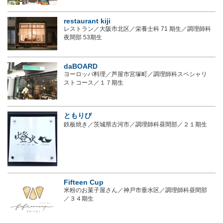
restaurant kiji
レストラン／大阪市北区／栄養士科 71 期生／調理師科
夜間部 53期生
daBOARD
ヨーロッパ料理／芦屋市宮塚町／調理師科スペシャリ
ストコース／１７期生
ともりび
鉄板焼き／茨城県古河市／調理師科昼間部／２１期生
Fifteen Cup
米粉のお菓子屋さん／神戸市垂水区／調理師科昼間部
／３４期生