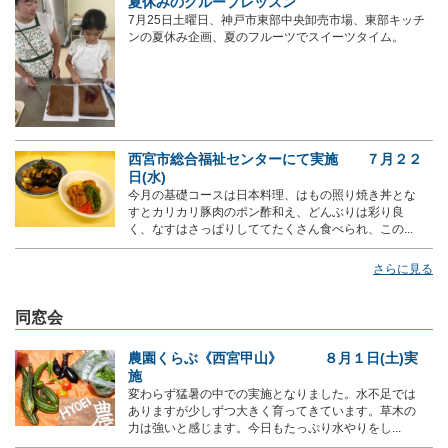
夏休みのグループレッスン
7月25日土曜日、神戸市東部中央卸売市場、東部キッチ
ンの夏休み企画、夏のフルーツでスイーツタイム。
西宮市総合福祉センターにて実施 ７月２２
日(水)
今月の基礎コースは日本料理、はもの照り焼き丼とな
すとカリカリ豚肉のポン酢和え、どんぶりは彩り良
く、なすはさっぱりしててたくさん食べられ、この...
さらに見る
同窓会
農園くらぶ《西宮甲山》 ８月１日(土)実
施
変わらず猛暑の中での実施となりました。水不足では
ありますが少しずつ大きく育ってきています。草木の
力は強いと感じます。今日もたっぷり水やりをし...