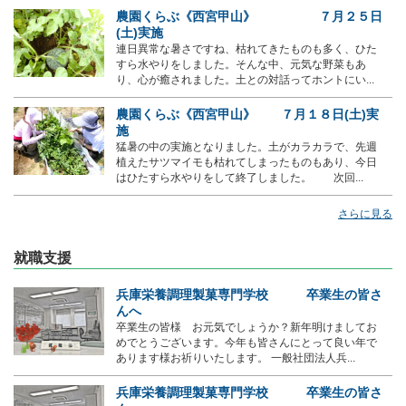
農園くらぶ《西宮甲山》 ７月２５日
(土)実施
連日異常な暑さですね、枯れてきたものも多く、ひた
すら水やりをしました。そんな中、元気な野菜もあ
り、心が癒されました。土との対話ってホントにい...
農園くらぶ《西宮甲山》 ７月１８日(土)実
施
猛暑の中の実施となりました。土がカラカラで、先週
植えたサツマイモも枯れてしまったものもあり、今日
はひたすら水やりをして終了しました。 次回...
さらに見る
就職支援
兵庫栄養調理製菓専門学校 卒業生の皆さ
んへ
卒業生の皆様 お元気でしょうか？新年明けましてお
めでとうございます。今年も皆さんにとって良い年で
あります様お祈りいたします。 一般社団法人兵...
兵庫栄養調理製菓専門学校 卒業生の皆さ