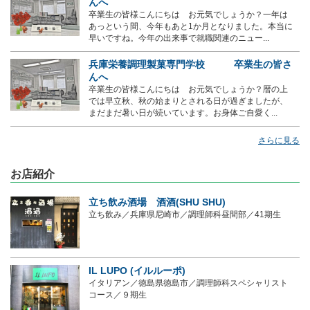
んへ
卒業生の皆様こんにちは お元気でしょうか？一年は
あっという間、今年もあと1か月となりました。本当に
早いですね。今年の出来事で就職関連のニュー...
兵庫栄養調理製菓専門学校 卒業生の皆さ
んへ
卒業生の皆様こんにちは お元気でしょうか？暦の上
では早立秋、秋の始まりとされる日が過ぎましたが、
まだまだ暑い日が続いています。お身体ご自愛く...
さらに見る
お店紹介
立ち飲み酒場 酒酒(SHU SHU)
立ち飲み／兵庫県尼崎市／調理師科昼間部／41期生
IL LUPO (イルルーポ)
イタリアン／徳島県徳島市／調理師科スペシャリスト
コース／９期生