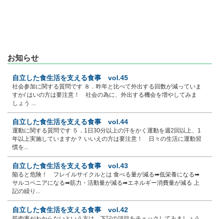
お知らせ
自立した食生活を支える食事 vol.45
社会参加に関する質問です ８．昨年と比べて外出する回数が減っていま
すか/ はいの方は要注意！ 社会の為に、外出する機会を増やしてみま
しょう ...
自立した食生活を支える食事 vol.44
運動に関する質問です ５．1日30分以上の汗をかく運動を週2回以上、1
年以上実施していますか？ いいえの方は要注意！ 日々の生活に運動習
慣を...
自立した食生活を支える食事 vol.43
陥ると危険！ フレイルサイクルとは 食べる量が減る➡低栄養になる➡
サルコペニアになる➡筋力・活動量が減る➡エネルギー消費量が減る 上
記の繰り...
自立した食生活を支える食事 vol.42
筋肉率がわからないという方は、下記の項目をチェックしてみましょう