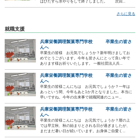
はひたすら水やりをして終了しました。 次回...
さらに見る
就職支援
兵庫栄養調理製菓専門学校 卒業生の皆さ
んへ
卒業生の皆様 お元気でしょうか？新年明けましてお
めでとうございます。今年も皆さんにとって良い年で
あります様お祈りいたします。 一般社団法人兵...
兵庫栄養調理製菓専門学校 卒業生の皆さ
んへ
卒業生の皆様こんにちは お元気でしょうか？一年は
あっという間、今年もあと1か月となりました。本当に
早いですね。今年の出来事で就職関連のニュー...
兵庫栄養調理製菓専門学校 卒業生の皆さ
んへ
卒業生の皆様こんにちは お元気でしょうか？暦の上
では早立秋、秋の始まりとされる日が過ぎましたが、
まだまだ暑い日が続いています。お身体ご自愛く...