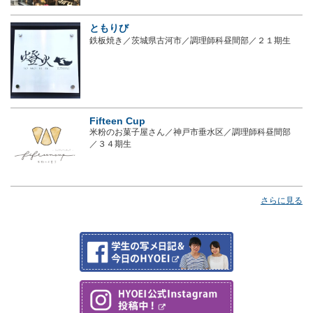
ともりび
鉄板焼き／茨城県古河市／調理師科昼間部／２１期生
Fifteen Cup
米粉のお菓子屋さん／神戸市垂水区／調理師科昼間部
／３４期生
さらに見る