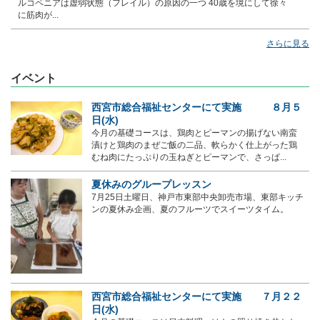
ルコペニアは虚弱状態（フレイル）の原因の一つ 40歳を境にして徐々
に筋肉が...
さらに見る
イベント
西宮市総合福祉センターにて実施 ８月５
日(水)
今月の基礎コースは、鶏肉とピーマンの揚げない南蛮
漬けと鶏肉のまぜご飯の二品、軟らかく仕上がった鶏
むね肉にたっぷりの玉ねぎとピーマンで、さっぱ...
夏休みのグループレッスン
7月25日土曜日、神戸市東部中央卸売市場、東部キッチ
ンの夏休み企画、夏のフルーツでスイーツタイム。
西宮市総合福祉センターにて実施 ７月２２
日(水)