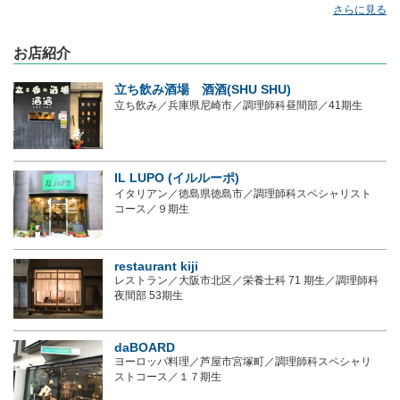
さらに見る
お店紹介
立ち飲み酒場 酒酒(SHU SHU)
立ち飲み／兵庫県尼崎市／調理師科昼間部／41期生
IL LUPO (イルルーポ)
イタリアン／徳島県徳島市／調理師科スペシャリスト
コース／９期生
restaurant kiji
レストラン／大阪市北区／栄養士科 71 期生／調理師科
夜間部 53期生
daBOARD
ヨーロッパ料理／芦屋市宮塚町／調理師科スペシャリ
ストコース／１７期生