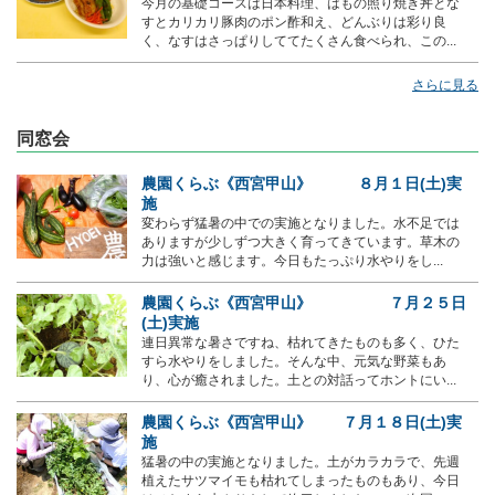
今月の基礎コースは日本料理、はもの照り焼き丼とな
すとカリカリ豚肉のポン酢和え、どんぶりは彩り良
く、なすはさっぱりしててたくさん食べられ、この...
さらに見る
同窓会
農園くらぶ《西宮甲山》 ８月１日(土)実
施
変わらず猛暑の中での実施となりました。水不足では
ありますが少しずつ大きく育ってきています。草木の
力は強いと感じます。今日もたっぷり水やりをし...
農園くらぶ《西宮甲山》 ７月２５日
(土)実施
連日異常な暑さですね、枯れてきたものも多く、ひた
すら水やりをしました。そんな中、元気な野菜もあ
り、心が癒されました。土との対話ってホントにい...
農園くらぶ《西宮甲山》 ７月１８日(土)実
施
猛暑の中の実施となりました。土がカラカラで、先週
植えたサツマイモも枯れてしまったものもあり、今日