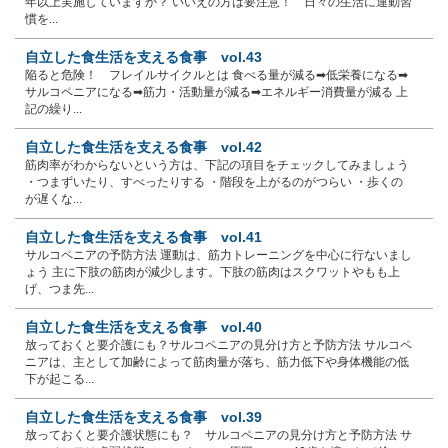
年以上実施していますか？ いいえの方は要注意！ 日々の生活に運動習
慣を...
自立した食生活を支える食事 vol.43
陥ると危険！ フレイルサイクルとは 食べる量が減る➡低栄養になる➡
サルコペニアになる➡筋力・活動量が減る➡エネルギー消費量が減る 上
記の繰り...
自立した食生活を支える食事 vol.42
筋肉率がわからないという方は、下記の項目をチェックしてみましょう
・つまずいたり、すべったりする ・階段を上がるのがつらい ・歩くの
が遅くな...
自立した食生活を支える食事 vol.41
サルコペニアの予防方法 運動は、筋力トレーニングを中心に行ないまし
ょう 主に下肢の筋肉が減少します。下肢の筋肉はスクワットやもも上
げ、つま先...
自立した食生活を支える食事 vol.40
放っておくと要介護にも？サルコペニアの見分け方と予防方法 サルコペ
ニアは、主として加齢によって筋肉量が落ち、筋力低下や身体機能の低
下が起こる...
自立した食生活を支える食事 vol.39
放っておくと要介護状態にも？ サルコペニアの見分け方と予防方法 サ