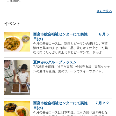
に筋肉が...
さらに見る
イベント
西宮市総合福祉センターにて実施 ８月５
日(水)
今月の基礎コースは、鶏肉とピーマンの揚げない南蛮
漬けと鶏肉のまぜご飯の二品、軟らかく仕上がった鶏
むね肉にたっぷりの玉ねぎとピーマンで、さっぱ...
夏休みのグループレッスン
7月25日土曜日、神戸市東部中央卸売市場、東部キッチ
ンの夏休み企画、夏のフルーツでスイーツタイム。
西宮市総合福祉センターにて実施 ７月２２
日(水)
今月の基礎コースは日本料理、はもの照り焼き丼とな