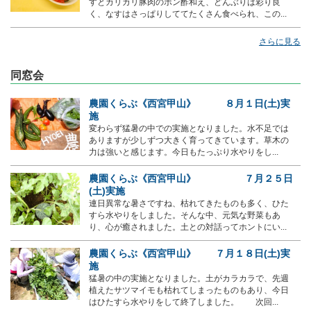
すとカリカリ豚肉のポン酢和え、どんぶりは彩り良
く、なすはさっぱりしててたくさん食べられ、この...
さらに見る
同窓会
農園くらぶ《西宮甲山》 ８月１日(土)実
施
変わらず猛暑の中での実施となりました。水不足では
ありますが少しずつ大きく育ってきています。草木の
力は強いと感じます。今日もたっぷり水やりをし...
農園くらぶ《西宮甲山》 ７月２５日
(土)実施
連日異常な暑さですね、枯れてきたものも多く、ひた
すら水やりをしました。そんな中、元気な野菜もあ
り、心が癒されました。土との対話ってホントにい...
農園くらぶ《西宮甲山》 ７月１８日(土)実
施
猛暑の中の実施となりました。土がカラカラで、先週
植えたサツマイモも枯れてしまったものもあり、今日
はひたすら水やりをして終了しました。 次回...