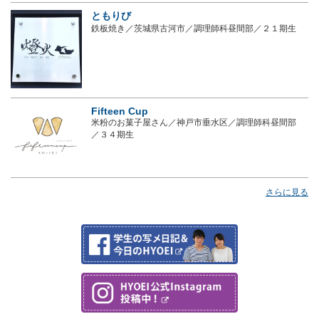
ともりび
鉄板焼き／茨城県古河市／調理師科昼間部／２１期生
Fifteen Cup
米粉のお菓子屋さん／神戸市垂水区／調理師科昼間部
／３４期生
さらに見る