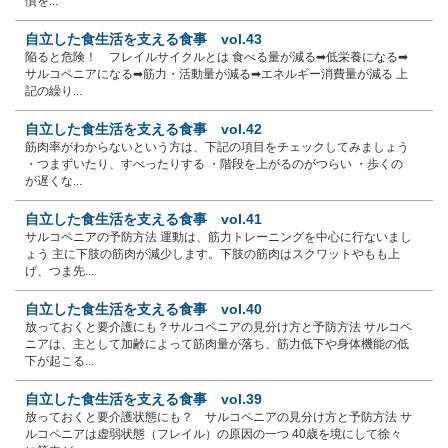
慣を...
自立した食生活を支える食事 vol.43
陥ると危険！ フレイルサイクルとは 食べる量が減る➡低栄養になる➡
サルコペニアになる➡筋力・活動量が減る➡エネルギー消費量が減る 上
記の繰り...
自立した食生活を支える食事 vol.42
筋肉率がわからないという方は、下記の項目をチェックしてみましょう
・つまずいたり、すべったりする ・階段を上がるのがつらい ・歩くの
が遅くな...
自立した食生活を支える食事 vol.41
サルコペニアの予防方法 運動は、筋力トレーニングを中心に行ないまし
ょう 主に下肢の筋肉が減少します。下肢の筋肉はスクワットやもも上
げ、つま先...
自立した食生活を支える食事 vol.40
放っておくと要介護にも？サルコペニアの見分け方と予防方法 サルコペ
ニアは、主として加齢によって筋肉量が落ち、筋力低下や身体機能の低
下が起こる...
自立した食生活を支える食事 vol.39
放っておくと要介護状態にも？ サルコペニアの見分け方と予防方法 サ
ルコペニアは虚弱状態（フレイル）の原因の一つ 40歳を境にして徐々