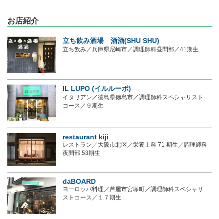
お店紹介
立ち飲み酒場 酒酒(SHU SHU)
立ち飲み／兵庫県尼崎市／調理師科昼間部／41期生
IL LUPO (イルルーポ)
イタリアン／徳島県徳島市／調理師科スペシャリスト
コース／９期生
restaurant kiji
レストラン／大阪市北区／栄養士科 71 期生／調理師科
夜間部 53期生
daBOARD
ヨーロッパ料理／芦屋市宮塚町／調理師科スペシャリ
ストコース／１７期生