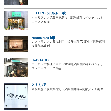
IL LUPO (イルルーポ)
イタリアン／徳島県徳島市／調理師科スペシャリスト
コース／９期生
restaurant kiji
レストラン／大阪市北区／栄養士科 71 期生／調理師科
夜間部 53期生
daBOARD
ヨーロッパ料理／芦屋市宮塚町／調理師科スペシャリ
ストコース／１７期生
ともりび
鉄板焼き／茨城県古河市／調理師科昼間部／２１期生