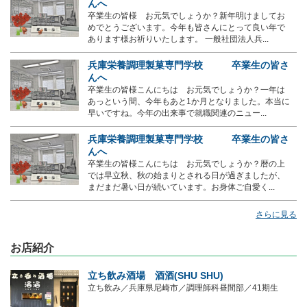
んへ
卒業生の皆様 お元気でしょうか？新年明けましてお
めでとうございます。今年も皆さんにとって良い年で
あります様お祈りいたします。 一般社団法人兵...
兵庫栄養調理製菓専門学校 卒業生の皆さ
んへ
卒業生の皆様こんにちは お元気でしょうか？一年は
あっという間、今年もあと1か月となりました。本当に
早いですね。今年の出来事で就職関連のニュー...
兵庫栄養調理製菓専門学校 卒業生の皆さ
んへ
卒業生の皆様こんにちは お元気でしょうか？暦の上
では早立秋、秋の始まりとされる日が過ぎましたが、
まだまだ暑い日が続いています。お身体ご自愛く...
さらに見る
お店紹介
立ち飲み酒場 酒酒(SHU SHU)
立ち飲み／兵庫県尼崎市／調理師科昼間部／41期生