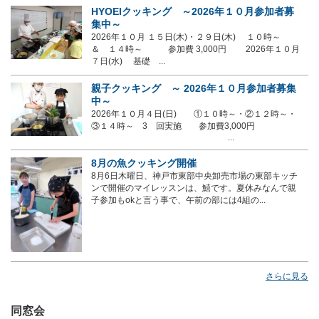
HYOEIクッキング ～2026年１０月参加者募
集中～
2026年１０月 １５日(木)・２９日(木) １０時～
＆ １４時～ 参加費 3,000円 2026年１０月
７日(水) 基礎 ...
親子クッキング ～ 2026年１０月参加者募集
中～
2026年１０月４日(日) ①１０時～・②１２時～・
③１４時～ 3 回実施 参加費3,000円
...
8月の魚クッキング開催
8月6日木曜日、神戸市東部中央卸売市場の東部キッチ
ンで開催のマイレッスンは、鱚です。夏休みなんで親
子参加もokと言う事で、午前の部には4組の...
さらに見る
同窓会