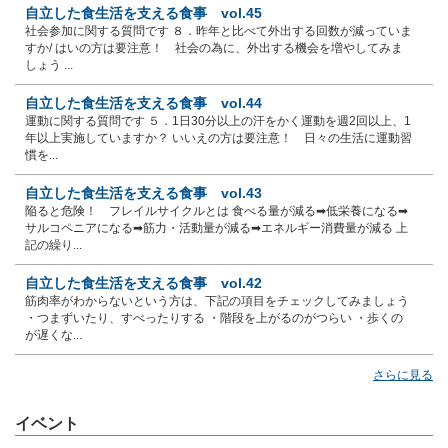
自立した食生活を支える食事 vol.45
社会参加に関する質問です ８．昨年と比べて外出する回数が減っていま
すか/ はいの方は要注意！ 社会の為に、外出する機会を増やしてみま
しょう ...
自立した食生活を支える食事 vol.44
運動に関する質問です ５．1日30分以上の汗をかく運動を週2回以上、1
年以上実施していますか？ いいえの方は要注意！ 日々の生活に運動習
慣を...
自立した食生活を支える食事 vol.43
陥ると危険！ フレイルサイクルとは 食べる量が減る➡低栄養になる➡
サルコペニアになる➡筋力・活動量が減る➡エネルギー消費量が減る 上
記の繰り...
自立した食生活を支える食事 vol.42
筋肉率がわからないという方は、下記の項目をチェックしてみましょう
・つまずいたり、すべったりする ・階段を上がるのがつらい ・歩くの
が遅くな...
さらに見る
イベント