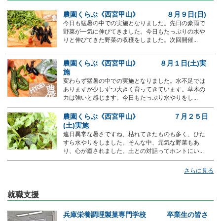
農園くらぶ《西宮甲山》 ８月９日(日)
今日も猛暑の中での実施となりました。先日の豪雨で
野菜が一気に伸びてきました。今日もたっぷりの水や
りと伸びてきた野菜の収穫をしました。次回開催...
農園くらぶ《西宮甲山》 ８月１日(土)実
施
変わらず猛暑の中での実施となりました。水不足では
ありますが少しずつ大きく育ってきています。草木の
力は強いと感じます。今日もたっぷり水やりをし...
農園くらぶ《西宮甲山》 ７月２５日
(土)実施
連日異常な暑さですね、枯れてきたものも多く、ひた
すら水やりをしました。そんな中、元気な野菜もあ
り、心が癒されました。土との対話ってホントにい...
さらに見る
就職支援
兵庫栄養調理製菓専門学校 卒業生の皆さ