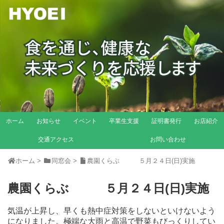
ホーム
お知らせ
イベント
卒業生支援
証明書発行
お店紹介
交通アクセス
お問い合わせ
ホーム
>
同窓会
>
農園くらぶ ５月２４日(日)実施
農園くらぶ ５月２４日(日)実施
気温が上昇し、早くも熱中症対策をしないといけないよう
になりました。極端な大雨と高温で野菜もびっくりしてい