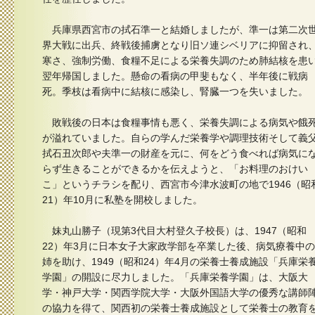
兵庫県西宮市の拭石準一と結婚しましたが、準一は第二次
界大戦に出兵、終戦後捕虜となり旧ソ連シベリアに抑留され
寒さ、強制労働、食糧不足による栄養失調のため肺結核を患
翌年帰国しました。懸命の看病の甲斐もなく、半年後に戦病
死。季枝は看病中に結核に感染し、腎臓一つを失いました。
敗戦後の日本は食糧事情も悪く、栄養失調による病気や餓
が溢れていました。自らの学んだ栄養学や調理技術そして義
拭石丑次郎や夫準一の財産を元に、何をどう食べれば病気に
らず生きることができるかを伝えようと、「お料理のおけい
こ」というチラシを配り、西宮市今津水波町の地で1946（昭
21）年10月に私塾を開校しました。
妹丸山勝子（現第3代目大村登久子校長）は、1947（昭和
22）年3月に日本女子大家政学部を卒業した後、病気療養中の
姉を助け、1949（昭和24）年4月の栄養士養成施設「兵庫栄
学園」の開設に尽力しました。「兵庫栄養学園」は、大阪大
学・神戸大学・関西学院大学・大阪外国語大学の優秀な講師
の協力を得て、関西初の栄養士養成施設として栄養士の教育