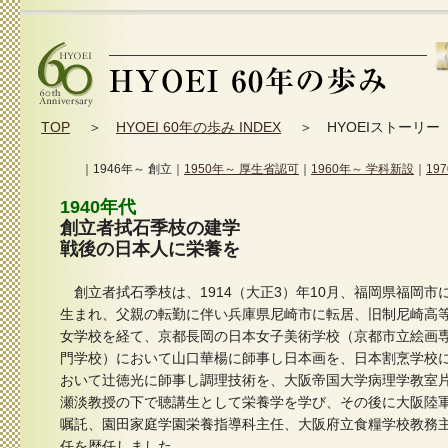
TOP
＞
HYOEI 60年の歩み INDEX
＞ HYOEIストーリー（
｜
1946年～ 創立
｜
1950年～ 厚生省認可
｜
1960年～ 学科新設
｜
19
1940年代
創立者拭石季枝の建学
戦後の日本人に栄養を
創立者拭石季枝は、1914（大正3）年10月、福岡県福岡市
生まれ、父親の転勤に伴い兵庫県尼崎市に転居、旧制尼崎高
女学校を経て、京都長岡の日本女子美術学校（京都市立絵画
門学校）において山口華楊に師事し日本画を、日本割烹学校
おいて辻徳光に師事し調理技術を、大阪帝国大学病理学教室
瀬淡教授の下で聴講生として栄養学を学び、その後に大阪陸
嘱託、園田家庭学園栄養指導科主任、大阪府立食糧学校教務
任を歴任しました。