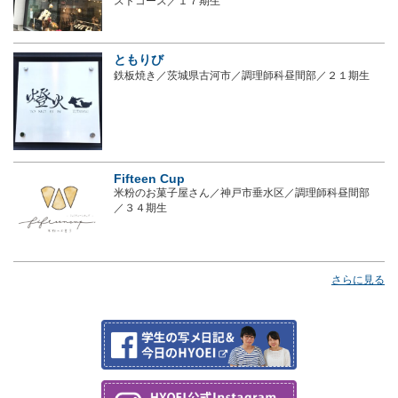
ストコース／１７期生
ともりび
鉄板焼き／茨城県古河市／調理師科昼間部／２１期生
Fifteen Cup
米粉のお菓子屋さん／神戸市垂水区／調理師科昼間部
／３４期生
さらに見る