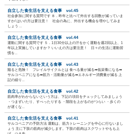
自立した食生活を支える食事 vol.45
社会参加に関する質問です ８．昨年と比べて外出する回数が減っていま
すか/ はいの方は要注意！ 社会の為に、外出する機会を増やしてみま
しょう ...
自立した食生活を支える食事 vol.44
運動に関する質問です ５．1日30分以上の汗をかく運動を週2回以上、1
年以上実施していますか？ いいえの方は要注意！ 日々の生活に運動習
慣を...
自立した食生活を支える食事 vol.43
陥ると危険！ フレイルサイクルとは 食べる量が減る➡低栄養になる➡
サルコペニアになる➡筋力・活動量が減る➡エネルギー消費量が減る 上
記の繰り...
自立した食生活を支える食事 vol.42
筋肉率がわからないという方は、下記の項目をチェックしてみましょう
・つまずいたり、すべったりする ・階段を上がるのがつらい ・歩くの
が遅くな...
自立した食生活を支える食事 vol.41
サルコペニアの予防方法 運動は、筋力トレーニングを中心に行ないまし
ょう 主に下肢の筋肉が減少します。下肢の筋肉はスクワットやもも上
げ、つま先...