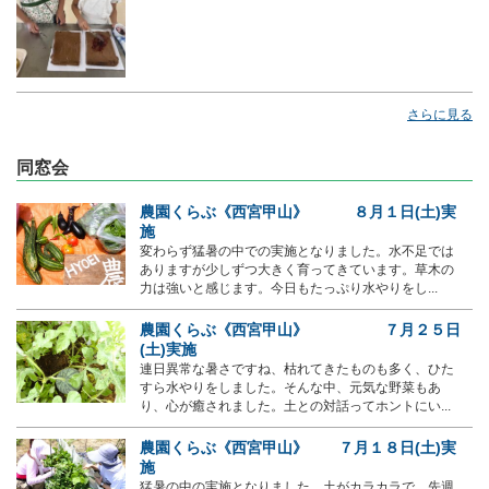
さらに見る
同窓会
農園くらぶ《西宮甲山》 ８月１日(土)実
施
変わらず猛暑の中での実施となりました。水不足では
ありますが少しずつ大きく育ってきています。草木の
力は強いと感じます。今日もたっぷり水やりをし...
農園くらぶ《西宮甲山》 ７月２５日
(土)実施
連日異常な暑さですね、枯れてきたものも多く、ひた
すら水やりをしました。そんな中、元気な野菜もあ
り、心が癒されました。土との対話ってホントにい...
農園くらぶ《西宮甲山》 ７月１８日(土)実
施
猛暑の中の実施となりました。土がカラカラで、先週