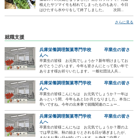
植えたサツマイモも枯れてしまったものもあり、今日
はひたすら水やりをして終了しました。 次回...
さらに見る
就職支援
兵庫栄養調理製菓専門学校 卒業生の皆さ
んへ
卒業生の皆様 お元気でしょうか？新年明けましてお
めでとうございます。今年も皆さんにとって良い年で
あります様お祈りいたします。 一般社団法人兵...
兵庫栄養調理製菓専門学校 卒業生の皆さ
んへ
卒業生の皆様こんにちは お元気でしょうか？一年は
あっという間、今年もあと1か月となりました。本当に
早いですね。今年の出来事で就職関連のニュー...
兵庫栄養調理製菓専門学校 卒業生の皆さ
んへ
卒業生の皆様こんにちは お元気でしょうか？暦の上
では早立秋、秋の始まりとされる日が過ぎましたが、
まだまだ暑い日が続いています。お身体ご自愛く...