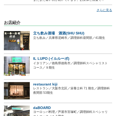
さらに見る
お店紹介
立ち飲み酒場 酒酒(SHU SHU)
立ち飲み／兵庫県尼崎市／調理師科昼間部／41期生
IL LUPO (イルルーポ)
イタリアン／徳島県徳島市／調理師科スペシャリスト
コース／９期生
restaurant kiji
レストラン／大阪市北区／栄養士科 71 期生／調理師科
夜間部 53期生
daBOARD
ヨーロッパ料理／芦屋市宮塚町／調理師科スペシャリ