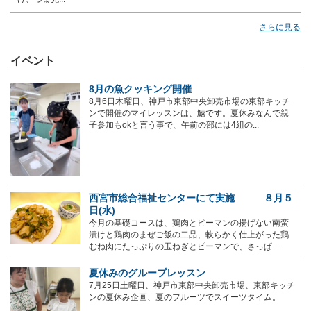
さらに見る
イベント
8月の魚クッキング開催
8月6日木曜日、神戸市東部中央卸売市場の東部キッチ
ンで開催のマイレッスンは、鱚です。夏休みなんで親
子参加もokと言う事で、午前の部には4組の...
西宮市総合福祉センターにて実施 ８月５
日(水)
今月の基礎コースは、鶏肉とピーマンの揚げない南蛮
漬けと鶏肉のまぜご飯の二品、軟らかく仕上がった鶏
むね肉にたっぷりの玉ねぎとピーマンで、さっぱ...
夏休みのグループレッスン
7月25日土曜日、神戸市東部中央卸売市場、東部キッチ
ンの夏休み企画、夏のフルーツでスイーツタイム。