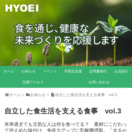
ホーム
お知らせ
イベント
卒業生支援
証明書発行
お店紹介
交通アクセス
お問い合わせ
ホーム
>
お知らせ
>
自立した食生活を支える食事 vol.3
自立した食生活を支える食事 vol.3
米寿過ぎても元気な人は何を食べてる？ 素材にこだわっ
て控えめな味付け、免疫力アップに乳酸菌摂取。「太るか