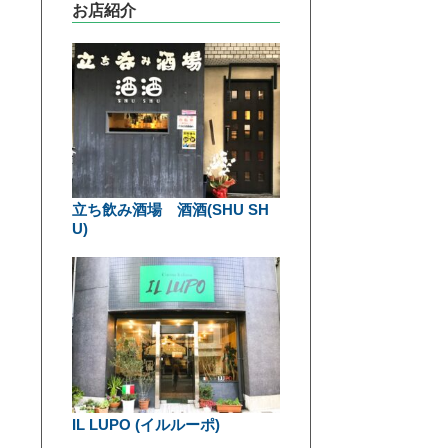
お店紹介
立ち飲み酒場 酒酒(SHU SH
U)
IL LUPO (イルルーポ)