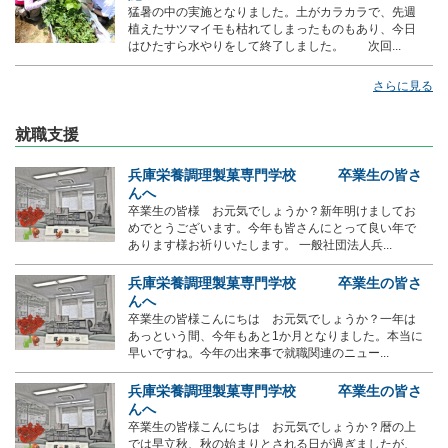
猛暑の中の実施となりました。土がカラカラで、先週
植えたサツマイモも枯れてしまったものもあり、今日
はひたすら水やりをして終了しました。 次回...
さらに見る
就職支援
兵庫栄養調理製菓専門学校 卒業生の皆さ
んへ
卒業生の皆様 お元気でしょうか？新年明けましてお
めでとうございます。今年も皆さんにとって良い年で
あります様お祈りいたします。 一般社団法人兵...
兵庫栄養調理製菓専門学校 卒業生の皆さ
んへ
卒業生の皆様こんにちは お元気でしょうか？一年は
あっという間、今年もあと1か月となりました。本当に
早いですね。今年の出来事で就職関連のニュー...
兵庫栄養調理製菓専門学校 卒業生の皆さ
んへ
卒業生の皆様こんにちは お元気でしょうか？暦の上
では早立秋、秋の始まりとされる日が過ぎましたが、