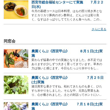
西宮市総合福祉センターにて実施 ７月２２
日(水)
今月の基礎コースは日本料理、はもの照り焼き丼とな
すとカリカリ豚肉のポン酢和え、どんぶりは彩り良
く、なすはさっぱりしててたくさん食べられ、この...
さらに見る
同窓会
農園くらぶ《西宮甲山》 ８月１日(土)実
施
変わらず猛暑の中での実施となりました。水不足では
ありますが少しずつ大きく育ってきています。草木の
力は強いと感じます。今日もたっぷり水やりをし...
農園くらぶ《西宮甲山》 ７月２５日
(土)実施
連日異常な暑さですね、枯れてきたものも多く、ひた
すら水やりをしました。そんな中、元気な野菜もあ
り、心が癒されました。土との対話ってホントにい...
農園くらぶ《西宮甲山》 ７月１８日(土)実
施