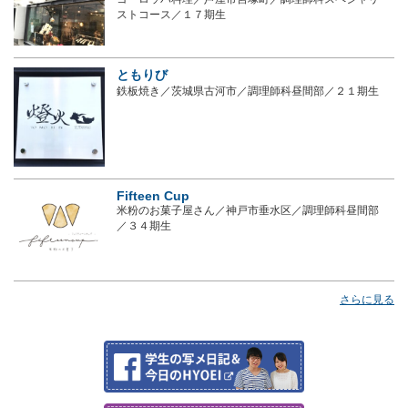
ストコース／１７期生
ともりび
鉄板焼き／茨城県古河市／調理師科昼間部／２１期生
Fifteen Cup
米粉のお菓子屋さん／神戸市垂水区／調理師科昼間部
／３４期生
さらに見る