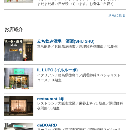
まだまだ暑い日が続いています。お身体ご自愛く...
さらに見る
お店紹介
立ち飲み酒場 酒酒(SHU SHU)
立ち飲み／兵庫県尼崎市／調理師科昼間部／41期生
IL LUPO (イルルーポ)
イタリアン／徳島県徳島市／調理師科スペシャリスト
コース／９期生
restaurant kiji
レストラン／大阪市北区／栄養士科 71 期生／調理師科
夜間部 53期生
daBOARD
ヨーロッパ料理／芦屋市宮塚町／調理師科スペシャリ