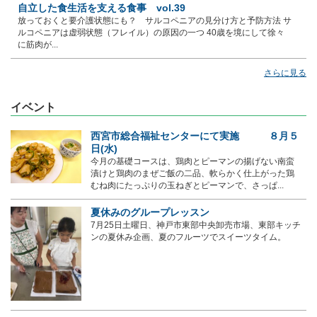
自立した食生活を支える食事 vol.39
放っておくと要介護状態にも？ サルコペニアの見分け方と予防方法 サ
ルコペニアは虚弱状態（フレイル）の原因の一つ 40歳を境にして徐々
に筋肉が...
さらに見る
イベント
西宮市総合福祉センターにて実施 ８月５
日(水)
今月の基礎コースは、鶏肉とピーマンの揚げない南蛮
漬けと鶏肉のまぜご飯の二品、軟らかく仕上がった鶏
むね肉にたっぷりの玉ねぎとピーマンで、さっぱ...
夏休みのグループレッスン
7月25日土曜日、神戸市東部中央卸売市場、東部キッチ
ンの夏休み企画、夏のフルーツでスイーツタイム。