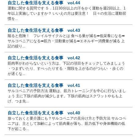
自立した食生活を支える食事 vol.44
運動に関する質問です ５．1日30分以上の汗をかく運動を週2回以上、1
年以上実施していますか？ いいえの方は要注意！ 日々の生活に運動習
慣を...
自立した食生活を支える食事 vol.43
陥ると危険！ フレイルサイクルとは 食べる量が減る➡低栄養になる➡
サルコペニアになる➡筋力・活動量が減る➡エネルギー消費量が減る 上
記の繰り...
自立した食生活を支える食事 vol.42
筋肉率がわからないという方は、下記の項目をチェックしてみましょう
・つまずいたり、すべったりする ・階段を上がるのがつらい ・歩くの
が遅くな...
自立した食生活を支える食事 vol.41
サルコペニアの予防方法 運動は、筋力トレーニングを中心に行ないまし
ょう 主に下肢の筋肉が減少します。下肢の筋肉はスクワットやもも上
げ、つま先...
自立した食生活を支える食事 vol.40
放っておくと要介護にも？サルコペニアの見分け方と予防方法 サルコペ
ニアは、主として加齢によって筋肉量が落ち、筋力低下や身体機能の低
下が起こる...