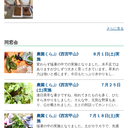
さらに見る
同窓会
農園くらぶ《西宮甲山》 ８月１日(土)実
施
変わらず猛暑の中での実施となりました。水不足では
ありますが少しずつ大きく育ってきています。草木の
力は強いと感じます。今日もたっぷり水やりをし...
農園くらぶ《西宮甲山》 ７月２５日
(土)実施
連日異常な暑さですね、枯れてきたものも多く、ひた
すら水やりをしました。そんな中、元気な野菜もあ
り、心が癒されました。土との対話ってホントにい...
農園くらぶ《西宮甲山》 ７月１８日(土)実
施
猛暑の中の実施となりました。土がカラカラで、先週