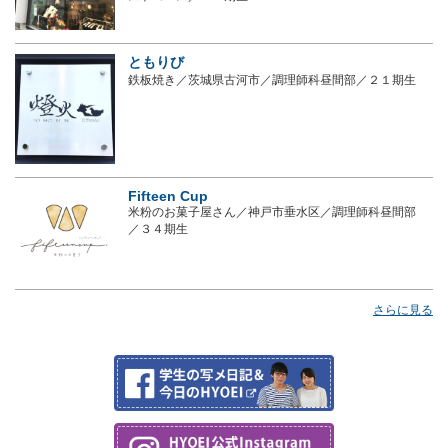
ともりび
鉄板焼き／茨城県古河市／調理師科昼間部／２１期生
Fifteen Cup
米粉のお菓子屋さん／神戸市垂水区／調理師科昼間部
／３４期生
さらに見る