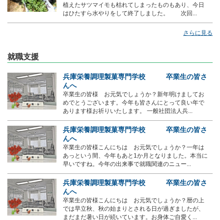
植えたサツマイモも枯れてしまったものもあり、今日
はひたすら水やりをして終了しました。 次回...
さらに見る
就職支援
兵庫栄養調理製菓専門学校 卒業生の皆さ
んへ
卒業生の皆様 お元気でしょうか？新年明けましてお
めでとうございます。今年も皆さんにとって良い年で
あります様お祈りいたします。 一般社団法人兵...
兵庫栄養調理製菓専門学校 卒業生の皆さ
んへ
卒業生の皆様こんにちは お元気でしょうか？一年は
あっという間、今年もあと1か月となりました。本当に
早いですね。今年の出来事で就職関連のニュー...
兵庫栄養調理製菓専門学校 卒業生の皆さ
んへ
卒業生の皆様こんにちは お元気でしょうか？暦の上
では早立秋、秋の始まりとされる日が過ぎましたが、
まだまだ暑い日が続いています。お身体ご自愛く...