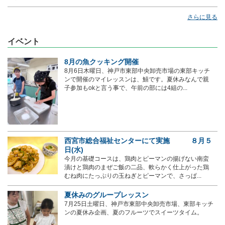
さらに見る
イベント
8月の魚クッキング開催
8月6日木曜日、神戸市東部中央卸売市場の東部キッチ
ンで開催のマイレッスンは、鱚です。夏休みなんで親
子参加もokと言う事で、午前の部には4組の...
西宮市総合福祉センターにて実施 ８月５
日(水)
今月の基礎コースは、鶏肉とピーマンの揚げない南蛮
漬けと鶏肉のまぜご飯の二品、軟らかく仕上がった鶏
むね肉にたっぷりの玉ねぎとピーマンで、さっぱ...
夏休みのグループレッスン
7月25日土曜日、神戸市東部中央卸売市場、東部キッチ
ンの夏休み企画、夏のフルーツでスイーツタイム。