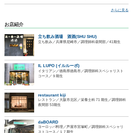
さらに見る
お店紹介
立ち飲み酒場 酒酒(SHU SHU)
立ち飲み／兵庫県尼崎市／調理師科昼間部／41期生
IL LUPO (イルルーポ)
イタリアン／徳島県徳島市／調理師科スペシャリスト
コース／９期生
restaurant kiji
レストラン／大阪市北区／栄養士科 71 期生／調理師科
夜間部 53期生
daBOARD
ヨーロッパ料理／芦屋市宮塚町／調理師科スペシャリ
ストコース／１７期生