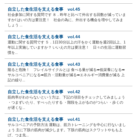
自立した食生活を支える食事 vol.45
社会参加に関する質問です ８．昨年と比べて外出する回数が減っていま
すか/ はいの方は要注意！ 社会の為に、外出する機会を増やしてみま
しょう ...
自立した食生活を支える食事 vol.44
運動に関する質問です ５．1日30分以上の汗をかく運動を週2回以上、1
年以上実施していますか？ いいえの方は要注意！ 日々の生活に運動習
慣を...
自立した食生活を支える食事 vol.43
陥ると危険！ フレイルサイクルとは 食べる量が減る➡低栄養になる➡
サルコペニアになる➡筋力・活動量が減る➡エネルギー消費量が減る 上
記の繰り...
自立した食生活を支える食事 vol.42
筋肉率がわからないという方は、下記の項目をチェックしてみましょう
・つまずいたり、すべったりする ・階段を上がるのがつらい ・歩くの
が遅くな...
自立した食生活を支える食事 vol.41
サルコペニアの予防方法 運動は、筋力トレーニングを中心に行ないまし
ょう 主に下肢の筋肉が減少します。下肢の筋肉はスクワットやもも上
げ、つま先...