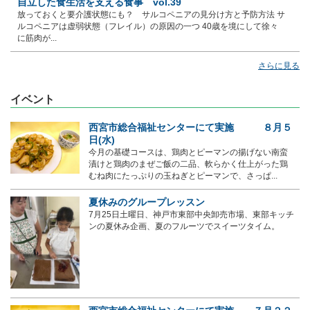
自立した食生活を支える食事 vol.39
放っておくと要介護状態にも？ サルコペニアの見分け方と予防方法 サ
ルコペニアは虚弱状態（フレイル）の原因の一つ 40歳を境にして徐々
に筋肉が...
さらに見る
イベント
西宮市総合福祉センターにて実施 ８月５
日(水)
今月の基礎コースは、鶏肉とピーマンの揚げない南蛮
漬けと鶏肉のまぜご飯の二品、軟らかく仕上がった鶏
むね肉にたっぷりの玉ねぎとピーマンで、さっぱ...
夏休みのグループレッスン
7月25日土曜日、神戸市東部中央卸売市場、東部キッチ
ンの夏休み企画、夏のフルーツでスイーツタイム。