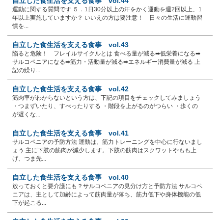
自立した食生活を支える食事 vol.44
運動に関する質問です ５．1日30分以上の汗をかく運動を週2回以上、1
年以上実施していますか？ いいえの方は要注意！ 日々の生活に運動習
慣を...
自立した食生活を支える食事 vol.43
陥ると危険！ フレイルサイクルとは 食べる量が減る➡低栄養になる➡
サルコペニアになる➡筋力・活動量が減る➡エネルギー消費量が減る 上
記の繰り...
自立した食生活を支える食事 vol.42
筋肉率がわからないという方は、下記の項目をチェックしてみましょう
・つまずいたり、すべったりする ・階段を上がるのがつらい ・歩くの
が遅くな...
自立した食生活を支える食事 vol.41
サルコペニアの予防方法 運動は、筋力トレーニングを中心に行ないまし
ょう 主に下肢の筋肉が減少します。下肢の筋肉はスクワットやもも上
げ、つま先...
自立した食生活を支える食事 vol.40
放っておくと要介護にも？サルコペニアの見分け方と予防方法 サルコペ
ニアは、主として加齢によって筋肉量が落ち、筋力低下や身体機能の低
下が起こる...