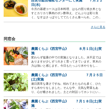
西宮市総合福祉センターにて実施 ７月２２
日(水)
今月の基礎コースは日本料理、はもの照り焼き丼とな
すとカリカリ豚肉のポン酢和え、どんぶりは彩り良
く、なすはさっぱりしててたくさん食べられ、この...
さらに見る
同窓会
農園くらぶ《西宮甲山》 ８月１日(土)実
施
変わらず猛暑の中での実施となりました。水不足では
ありますが少しずつ大きく育ってきています。草木の
力は強いと感じます。今日もたっぷり水やりをし...
農園くらぶ《西宮甲山》 ７月２５日
(土)実施
連日異常な暑さですね、枯れてきたものも多く、ひた
すら水やりをしました。そんな中、元気な野菜もあ
り、心が癒されました。土との対話ってホントにい...
農園くらぶ《西宮甲山》 ７月１８日(土)実
施