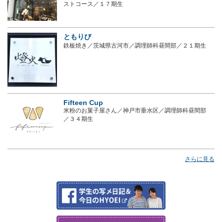
ストコース／１７期生
ともりび
鉄板焼き／茨城県古河市／調理師科昼間部／２１期生
Fifteen Cup
米粉のお菓子屋さん／神戸市垂水区／調理師科昼間部
／３４期生
さらに見る