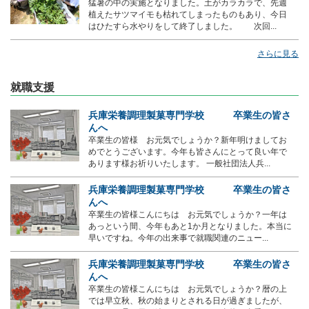
猛暑の中の実施となりました。土がカラカラで、先週
植えたサツマイモも枯れてしまったものもあり、今日
はひたすら水やりをして終了しました。 次回...
さらに見る
就職支援
兵庫栄養調理製菓専門学校 卒業生の皆さ
んへ
卒業生の皆様 お元気でしょうか？新年明けましてお
めでとうございます。今年も皆さんにとって良い年で
あります様お祈りいたします。 一般社団法人兵...
兵庫栄養調理製菓専門学校 卒業生の皆さ
んへ
卒業生の皆様こんにちは お元気でしょうか？一年は
あっという間、今年もあと1か月となりました。本当に
早いですね。今年の出来事で就職関連のニュー...
兵庫栄養調理製菓専門学校 卒業生の皆さ
んへ
卒業生の皆様こんにちは お元気でしょうか？暦の上
では早立秋、秋の始まりとされる日が過ぎましたが、