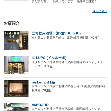
まだまだ暑い日が続いています。お身体ご自愛く...
さらに見る
お店紹介
立ち飲み酒場 酒酒(SHU SHU)
立ち飲み／兵庫県尼崎市／調理師科昼間部／41期生
IL LUPO (イルルーポ)
イタリアン／徳島県徳島市／調理師科スペシャリスト
コース／９期生
restaurant kiji
レストラン／大阪市北区／栄養士科 71 期生／調理師科
夜間部 53期生
daBOARD
ヨーロッパ料理／芦屋市宮塚町／調理師科スペシャリ